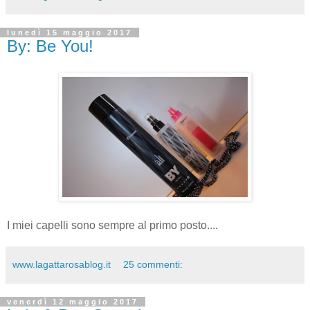
lunedì 15 maggio 2017
By: Be You!
I miei capelli sono sempre al primo posto....
www.lagattarosablog.it
25 commenti:
venerdì 12 maggio 2017