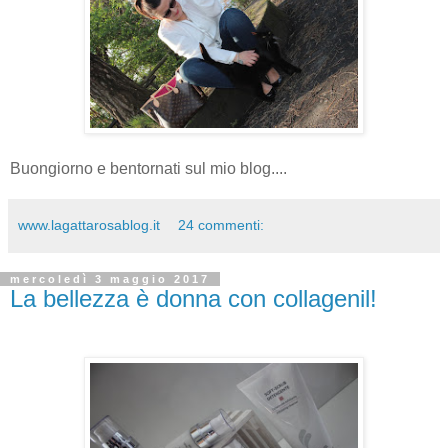
Buongiorno e bentornati sul mio blog....
www.lagattarosablog.it
24 commenti:
mercoledì 3 maggio 2017
La bellezza è donna con collagenil!