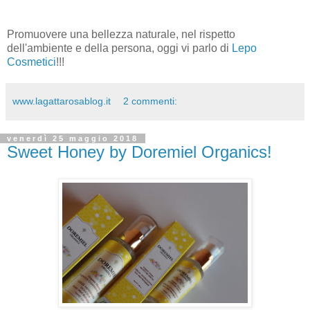
Promuovere una bellezza naturale, nel rispetto
dell'ambiente e della persona, oggi vi parlo di
Lepo
Cosmetici
!!!
www.lagattarosablog.it
2 commenti:
venerdì 25 maggio 2018
Sweet Honey by Doremiel Organics!