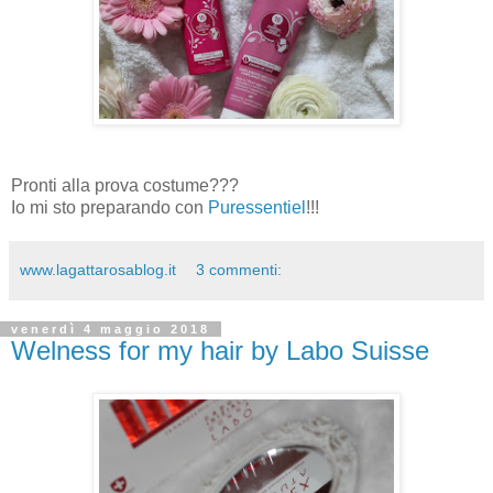
Pronti alla prova costume???
Io mi sto preparando con
Puressentiel
!!!
www.lagattarosablog.it
3 commenti:
venerdì 4 maggio 2018
Welness for my hair by Labo Suisse