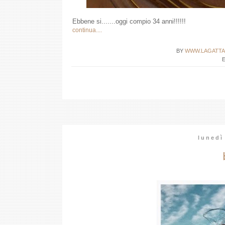
Ebbene si.......oggi compio 34 anni!!!!!!
continua....
BY
WWW.LAGATTA
lunedì