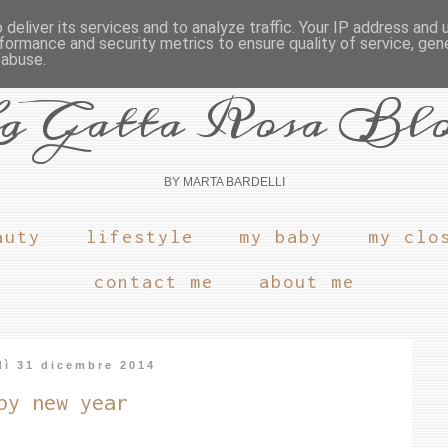
deliver its services and to analyze traffic. Your IP address and
formance and security metrics to ensure quality of service, ge
 abuse.
a Gatta Rosa Bl
BY MARTA BARDELLI
auty
lifestyle
my baby
my clo
contact me
about me
dì 31 dicembre 2014
py new year