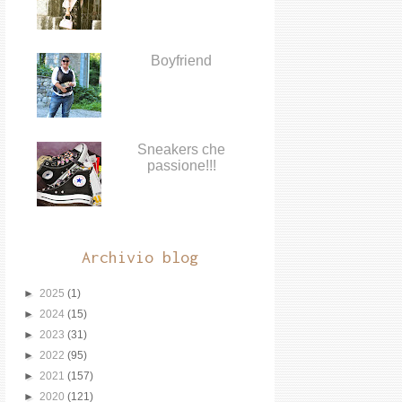
Boyfriend
Sneakers che
passione!!!
Archivio blog
►
2025
(1)
►
2024
(15)
►
2023
(31)
►
2022
(95)
►
2021
(157)
►
2020
(121)