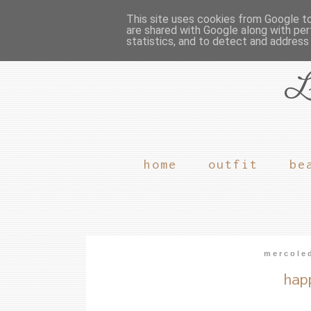
This site uses cookies from Google to 
are shared with Google along with per
statistics, and to detect and address
L
home
outfit
be
mercole
hap