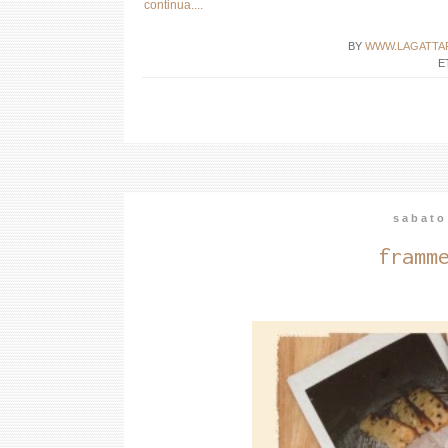
continua....
BY
WWW.LAGATTA
E
sabato
framm