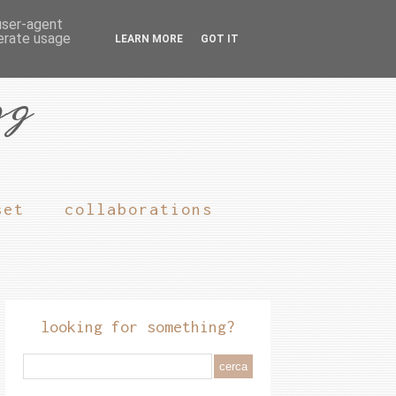
 user-agent
nerate usage
LEARN MORE
GOT IT
og
set
collaborations
looking for something?