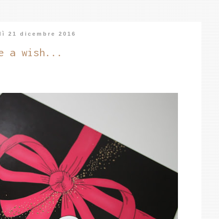
dì 21 dicembre 2016
e a wish...