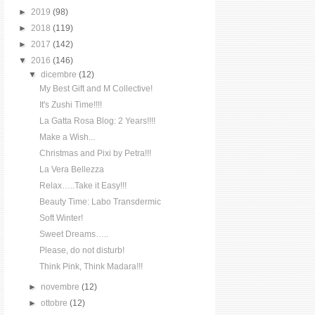
►
2019
(98)
►
2018
(119)
►
2017
(142)
▼
2016
(146)
▼
dicembre
(12)
My Best Gift and M Collective!
It's Zushi Time!!!!
La Gatta Rosa Blog: 2 Years!!!!
Make a Wish...
Christmas and Pixi by Petra!!!
La Vera Bellezza
Relax…..Take it Easy!!!
Beauty Time: Labo Transdermic
Soft Winter!
Sweet Dreams…..
Please, do not disturb!
Think Pink, Think Madara!!!
►
novembre
(12)
►
ottobre
(12)