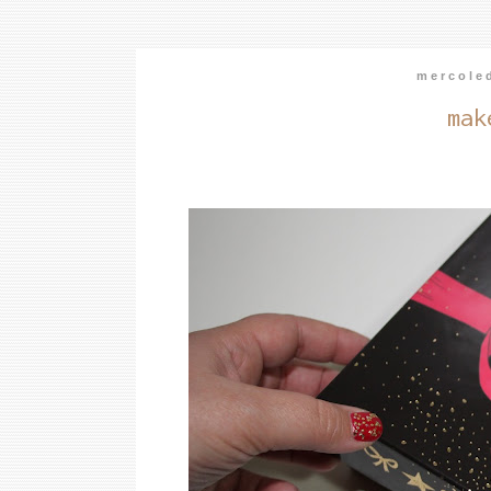
mercole
mak