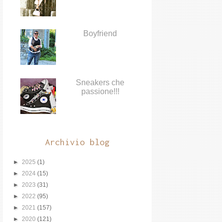
Boyfriend
Sneakers che
passione!!!
Archivio blog
►
2025
(1)
►
2024
(15)
►
2023
(31)
►
2022
(95)
►
2021
(157)
►
2020
(121)