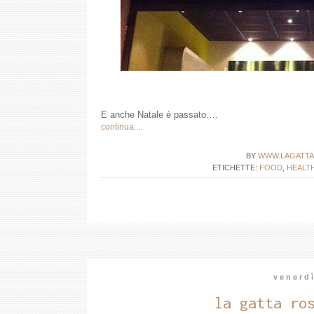
E anche Natale è passato….
continua....
BY
WWW.LAGATTA
ETICHETTE:
FOOD
,
HEALT
venerd
la gatta ro