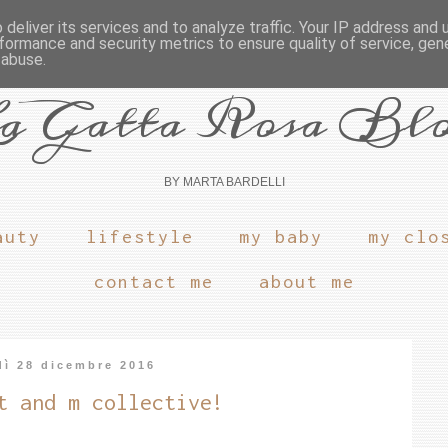
deliver its services and to analyze traffic. Your IP address and
formance and security metrics to ensure quality of service, ge
 abuse.
a Gatta Rosa Bl
BY MARTA BARDELLI
auty
lifestyle
my baby
my clo
contact me
about me
dì 28 dicembre 2016
t and m collective!