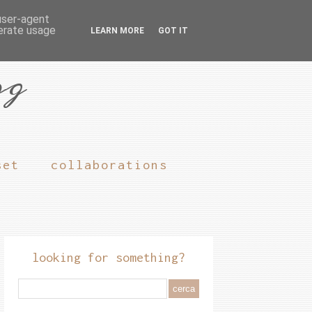
 user-agent
nerate usage
LEARN MORE
GOT IT
og
set
collaborations
looking for something?