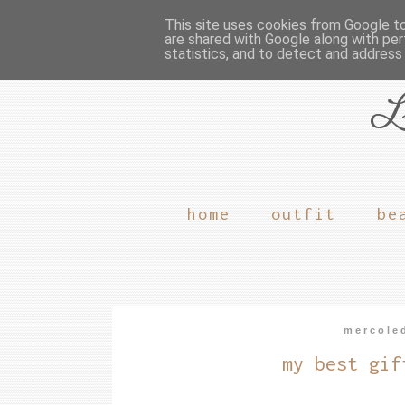
This site uses cookies from Google to 
are shared with Google along with per
statistics, and to detect and address
L
home
outfit
be
mercole
my best gif