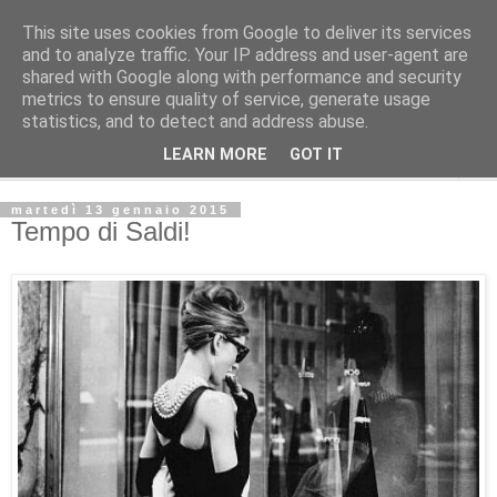
This site uses cookies from Google to deliver its services
La Gatta Rosa Blog
and to analyze traffic. Your IP address and user-agent are
shared with Google along with performance and security
metrics to ensure quality of service, generate usage
By Marta Bardelli
statistics, and to detect and address abuse.
LEARN MORE
GOT IT
▼
martedì 13 gennaio 2015
Tempo di Saldi!