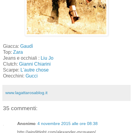
Giacca:
Gaudì
Top:
Zara
Jeans e occhiali :
Liu Jo
Clutch:
Gianni Chiarini
Scarpe:
L'autre chose
Orecchini:
Gucci
www.lagattarosablog.it
35 commenti:
Anonimo
4 novembre 2015 alle ore 08:38
http://windittight.com/alexander-mcqueen/