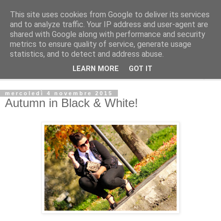
This site uses cookies from Google to deliver its services
La Gatta Rosa Blog
and to analyze traffic. Your IP address and user-agent are
shared with Google along with performance and security
metrics to ensure quality of service, generate usage
By Marta Bardelli
statistics, and to detect and address abuse.
LEARN MORE
GOT IT
▼
mercoledì 4 novembre 2015
Autumn in Black & White!