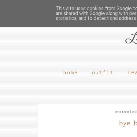
This site uses cookies from Google to 
are shared with Google along with per
statistics, and to detect and address
L
home
outfit
be
mercoled
bye 