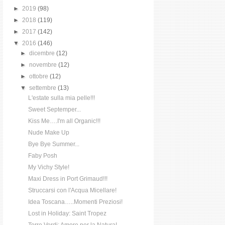
►
2019
(98)
►
2018
(119)
►
2017
(142)
▼
2016
(146)
►
dicembre
(12)
►
novembre
(12)
►
ottobre
(12)
▼
settembre
(13)
L'estate sulla mia pelle!!!
Sweet Septemper...
Kiss Me….I'm all Organic!!!
Nude Make Up
Bye Bye Summer...
Faby Posh
My Vichy Style!
Maxi Dress in Port Grimaud!!!
Struccarsi con l'Acqua Micellare!
Idea Toscana…..Momenti Preziosi!
Lost in Holiday: Saint Tropez