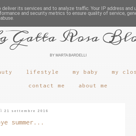
deliver its services and to analyze traffic. Your IP address and
formance and security metrics to ensure quality of service, ge
 abuse.
a Gatta Rosa Bl
BY MARTA BARDELLI
auty
lifestyle
my baby
my clo
contact me
about me
ì 21 settembre 2016
bye summer...