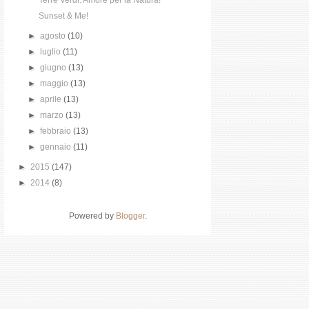
Terre Verdi: Amore per la Natura!
Sunset & Me!
►
agosto
(10)
►
luglio
(11)
►
giugno
(13)
►
maggio
(13)
►
aprile
(13)
►
marzo
(13)
►
febbraio
(13)
►
gennaio
(11)
►
2015
(147)
►
2014
(8)
Powered by
Blogger
.