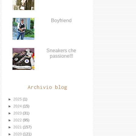
Boyfriend
Sneakers che
passione!!!
Archivio blog
►
2025
(1)
►
2024
(15)
►
2023
(31)
►
2022
(95)
►
2021
(157)
►
2020
(121)