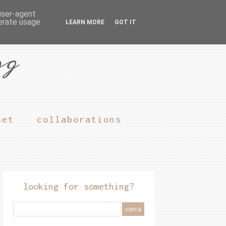
 user-agent
nerate usage
LEARN MORE
GOT IT
og
set
collaborations
looking for something?