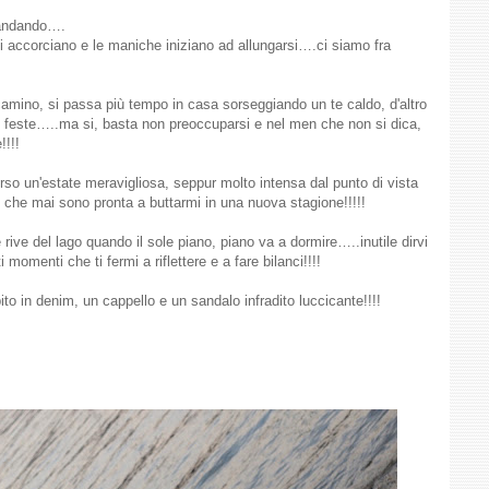
a andando….
e si accorciano e le maniche iniziano ad allungarsi….ci siamo fra
 camino, si passa più tempo in casa sorseggiando un te caldo, d'altro
ici, feste…..ma si, basta non preoccuparsi e nel men che non si dica,
!!!!
rso un'estate meravigliosa, seppur molto intensa dal punto di vista
 che mai sono pronta a buttarmi in una nuova stagione!!!!!
rive del lago quando il sole piano, piano va a dormire…..inutile dirvi
menti che ti fermi a riflettere e a fare bilanci!!!!
to in denim, un cappello e un sandalo infradito luccicante!!!!