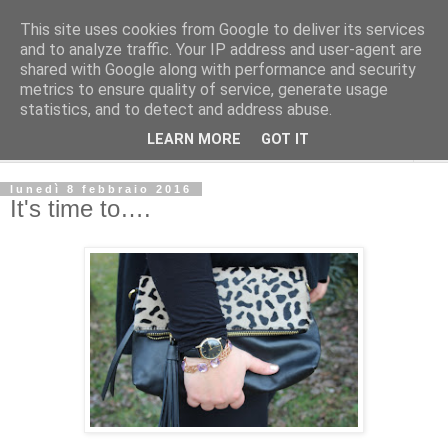
This site uses cookies from Google to deliver its services
La Gatta Rosa Blog
and to analyze traffic. Your IP address and user-agent are
shared with Google along with performance and security
metrics to ensure quality of service, generate usage
By Marta Bardelli
statistics, and to detect and address abuse.
LEARN MORE
GOT IT
▼
lunedì 8 febbraio 2016
It's time to….