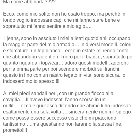
Ma come abbinarla????
Ecco, come mio solito non ho osato troppo, ma perché in
fondo voglio indossare capi che mi fanno stare bene e
soprattutto mi fanno sentire a mio agio…..
I jeans, sono in assoluto i miei alleati quotidiani, occupano
la maggior parte del mio armadio….in diversi modelli, colori
e sfumature, un top bianco…ecco in estate mi rendo conto
che abbandono volentieri il nero per il bianco, soprattutto per
quanto riguarda i topwear… adoro questi modelli, aderenti
per la prima parte per poi scendere morbidi sui fianchi,
questo in lino con un nastro legato in vita, sono sicura, lo
indosserò molto spesso!!!!
Ai miei piedi sandali neri, con un grande fiocco alla
caviglia….li avevo indossati l'anno scorso in un
outfit…..ecco e qui casco dicendo che ahimè li ho indossati
esattamente una sola volta…..sinceramente non mi spiego
come possa essere successo visto che mi piacciono
tantissimo…..ma quest'anno non faranno la stessa fine,
prometto!!!!