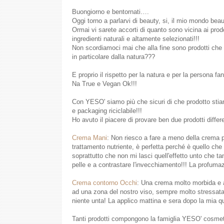
Buongiorno e bentornati….
Oggi torno a parlarvi di beauty, si, il mio mondo bea
Ormai vi sarete accorti di quanto sono vicina ai prod
ingredienti naturali e altamente selezionati!!!
Non scordiamoci mai che alla fine sono prodotti che v
in particolare dalla natura???
E proprio il rispetto per la natura e per la persona fan
Na True e Vegan Ok!!!
Con YESO' siamo più che sicuri di che prodotto stia
e packaging riciclabile!!!
Ho avuto il piacere di provare ben due prodotti diffe
Crema Mani
: Non riesco a fare a meno della crema p
trattamento nutriente, è perfetta perché è quello ch
soprattutto che non mi lasci quell'effetto unto che tan
pelle e a contrastare l'invecchiamento!!! La profuma
Crema contorno Occhi
: Una crema molto morbida e a
ad una zona del nostro viso, sempre molto stressat
niente unta! La applico mattina e sera dopo la mia quo
Tanti prodotti compongono la famiglia YESO' cosmetics,