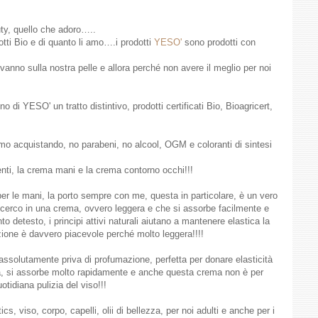
uty, quello che adoro…..
otti Bio e di quanto li amo….i prodotti
YESO'
sono prodotti con
anno sulla nostra pelle e allora perché non avere il meglio per noi
no di YESO' un tratto distintivo, prodotti certificati Bio, Bioagricert,
mo acquistando, no parabeni, no alcool, OGM e coloranti di sintesi
renti, la crema mani e la crema contorno occhi!!!
er le mani, la porto sempre con me, questa in particolare, è un vero
e cerco in una crema, ovvero leggera e che si assorbe facilmente e
to detesto, i principi attivi naturali aiutano a mantenere elastica la
zione è davvero piacevole perché molto leggera!!!!
ssolutamente priva di profumazione, perfetta per donare elasticità
a, si assorbe molto rapidamente e anche questa crema non è per
tidiana pulizia del viso!!!
 viso, corpo, capelli, olii di bellezza, per noi adulti e anche per i