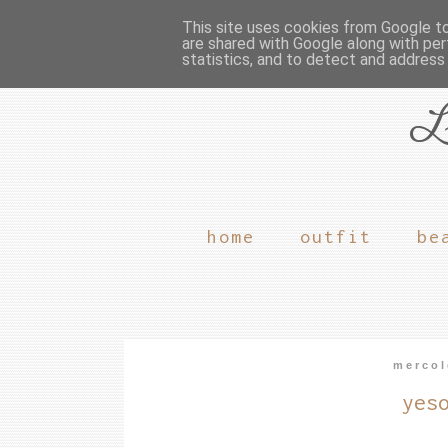
This site uses cookies from Google to 
are shared with Google along with per
statistics, and to detect and address
L
home
outfit
be
mercol
yes