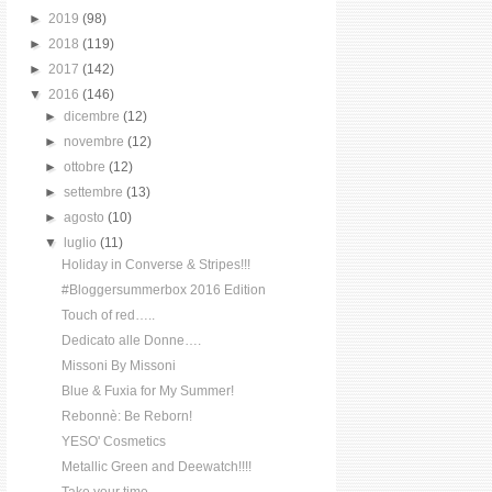
►
2019
(98)
►
2018
(119)
►
2017
(142)
▼
2016
(146)
►
dicembre
(12)
►
novembre
(12)
►
ottobre
(12)
►
settembre
(13)
►
agosto
(10)
▼
luglio
(11)
Holiday in Converse & Stripes!!!
#Bloggersummerbox 2016 Edition
Touch of red…..
Dedicato alle Donne….
Missoni By Missoni
Blue & Fuxia for My Summer!
Rebonnè: Be Reborn!
YESO' Cosmetics
Metallic Green and Deewatch!!!!