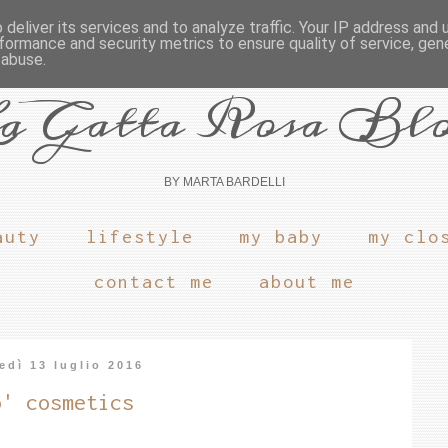
deliver its services and to analyze traffic. Your IP address and
formance and security metrics to ensure quality of service, ge
 abuse.
a Gatta Rosa Bl
BY MARTA BARDELLI
auty
lifestyle
my baby
my clo
contact me
about me
edì 13 luglio 2016
o' cosmetics