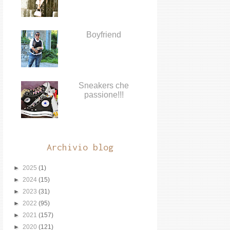
Boyfriend
Sneakers che
passione!!!
Archivio blog
►
2025
(1)
►
2024
(15)
►
2023
(31)
►
2022
(95)
►
2021
(157)
►
2020
(121)