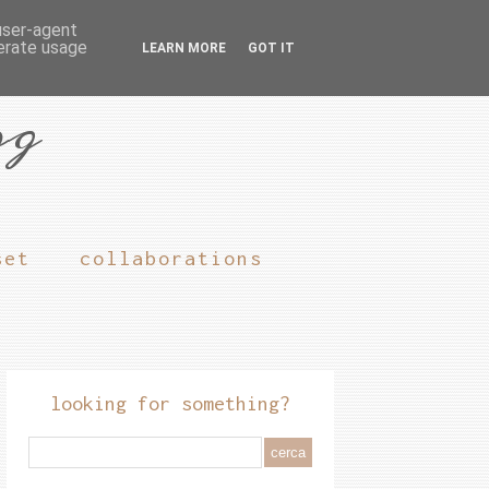
 user-agent
nerate usage
LEARN MORE
GOT IT
og
set
collaborations
looking for something?