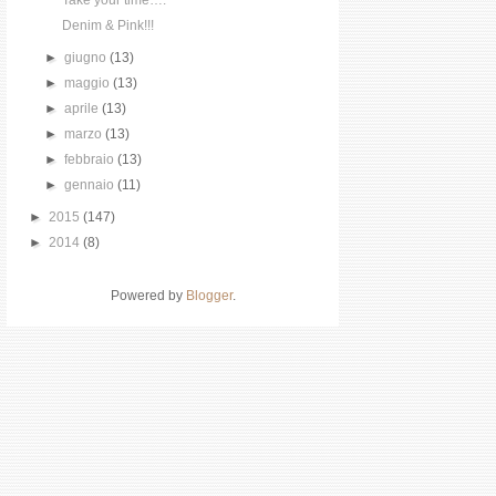
Take your time….
Denim & Pink!!!
►
giugno
(13)
►
maggio
(13)
►
aprile
(13)
►
marzo
(13)
►
febbraio
(13)
►
gennaio
(11)
►
2015
(147)
►
2014
(8)
Powered by
Blogger
.