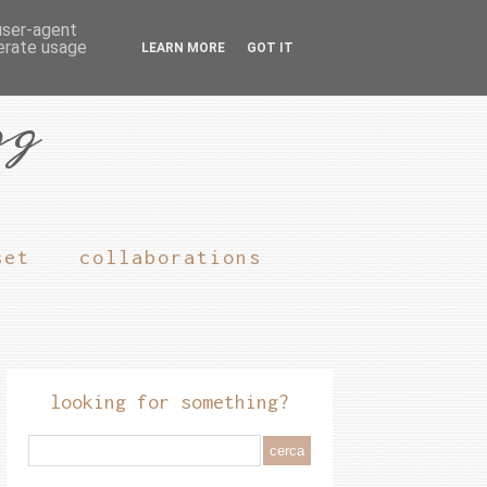
 user-agent
nerate usage
LEARN MORE
GOT IT
og
set
collaborations
looking for something?