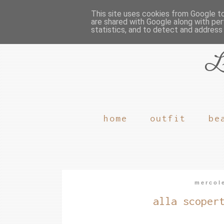
This site uses cookies from Google to 
are shared with Google along with per
statistics, and to detect and address
L
home
outfit
be
mercol
alla scoper