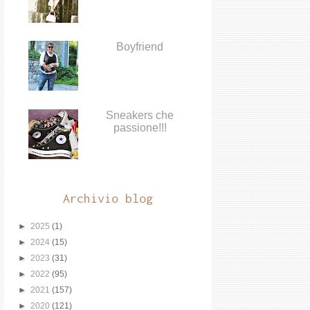
Boyfriend
Sneakers che
passione!!!
Archivio blog
►
2025
(1)
►
2024
(15)
►
2023
(31)
►
2022
(95)
►
2021
(157)
►
2020
(121)