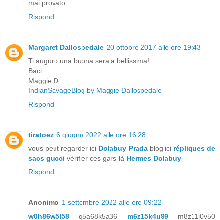
mai provato.
Rispondi
Margaret Dallospedale
20 ottobre 2017 alle ore 19:43
Ti auguro una buona serata bellissima!
Baci
Maggie D.
IndianSavageBlog by Maggie Dallospedale
Rispondi
tiratoez
6 giugno 2022 alle ore 16:28
vous peut regarder ici
Dolabuy Prada
blog ici
répliques de
sacs gucci
vérifier ces gars-là
Hermes Dolabuy
Rispondi
Anonimo
1 settembre 2022 alle ore 09:22
w0h86w5l58
q5a68k5a36
m6z15k4u99
m8z11i0v50