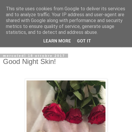
This site uses cookies from Google to deliver its services
La Gatta Rosa Blog
and to analyze traffic. Your IP address and user-agent are
shared with Google along with performance and security
metrics to ensure quality of service, generate usage
By Marta Bardelli
statistics, and to detect and address abuse.
LEARN MORE
GOT IT
▼
mercoledì 18 ottobre 2017
Good Night Skin!