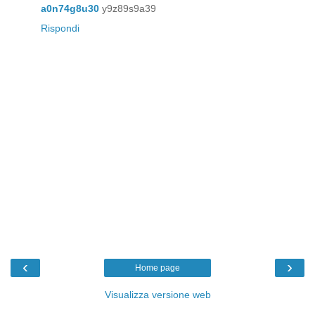
a0n74g8u30
y9z89s9a39
Rispondi
‹
›
Home page
Visualizza versione web