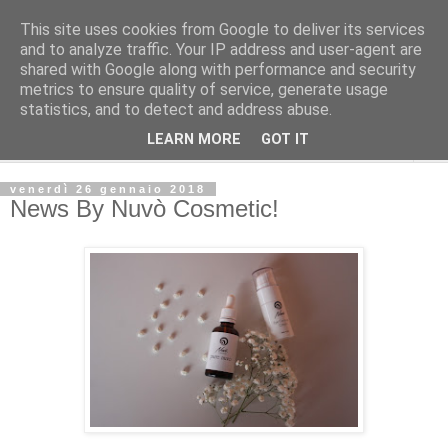
This site uses cookies from Google to deliver its services
La Gatta Rosa Blog
and to analyze traffic. Your IP address and user-agent are
shared with Google along with performance and security
metrics to ensure quality of service, generate usage
By Marta Bardelli
statistics, and to detect and address abuse.
LEARN MORE
GOT IT
▼
venerdì 26 gennaio 2018
News By Nuvò Cosmetic!