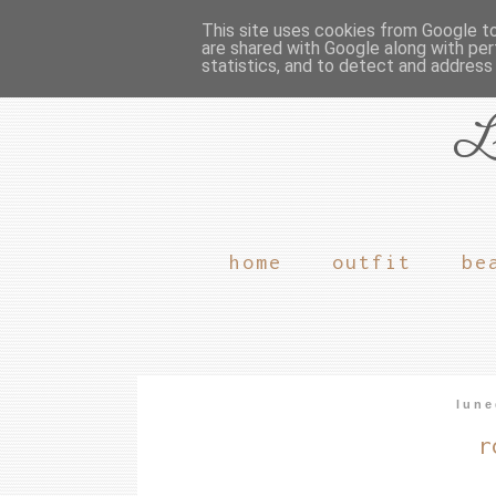
This site uses cookies from Google to 
are shared with Google along with per
statistics, and to detect and address
L
home
outfit
be
lune
r