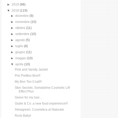
►
2019
(98)
▼
2018
(119)
►
dicembre
(9)
►
novembre
(10)
►
ottobre
(11)
►
settembre
(10)
►
agosto
(5)
►
luglio
(8)
►
giugno
(11)
►
maggio
(10)
▼
aprile
(10)
Pink and Varsity Jacket
Pixi Pretties Box!!!
My Bon Ton Coat!!!
Skin Secrets: Somatoline Cosmetic Lift
Effect Plus
Green for my hair...
Gialle & Co: a new food experience!!!
Almagreen: Cosmetica al Naturale
Rock Baby!