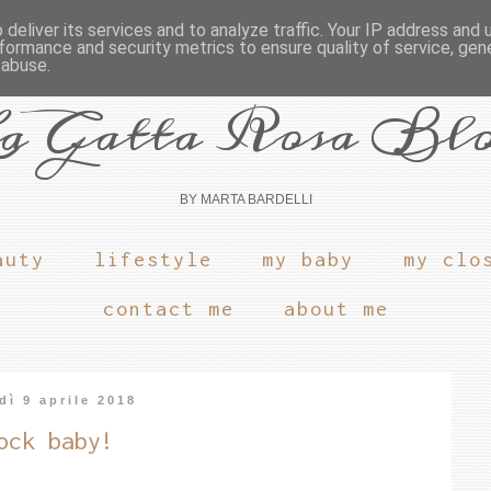
deliver its services and to analyze traffic. Your IP address and
formance and security metrics to ensure quality of service, ge
 abuse.
a Gatta Rosa Bl
BY MARTA BARDELLI
auty
lifestyle
my baby
my clo
contact me
about me
dì 9 aprile 2018
ock baby!