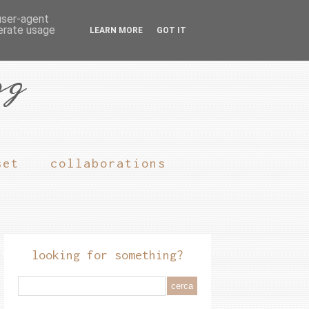
 user-agent
nerate usage
LEARN MORE
GOT IT
og
set
collaborations
looking for something?