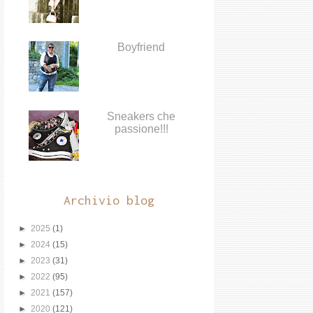
Boyfriend
Sneakers che
passione!!!
Archivio blog
►
2025
(1)
►
2024
(15)
►
2023
(31)
►
2022
(95)
►
2021
(157)
►
2020
(121)