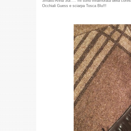
Smalto Anna Sui..... mi sono innamorata della confez
Occhiali Guess e sciarpa Tosca Blu!!!