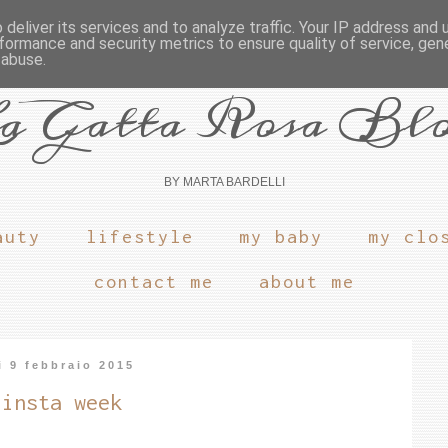
deliver its services and to analyze traffic. Your IP address and
formance and security metrics to ensure quality of service, ge
 abuse.
a Gatta Rosa Bl
BY MARTA BARDELLI
auty
lifestyle
my baby
my clo
contact me
about me
ì 9 febbraio 2015
 insta week