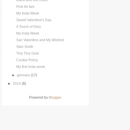
Black and red roses
Pink for two
My Insta Week
Sweet Valentine's Day
A Touch of Grey
My Insta Week
San Valentino and My Wishlist
Stan Smith
Tiny Tiny Gold
Cookie Policy
My first insta week
►
gennaio
(17)
►
2014
(8)
Powered by
Blogger
.