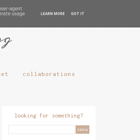
 user-agent
nerate usage
LEARN MORE
GOT IT
og
set
collaborations
looking for something?