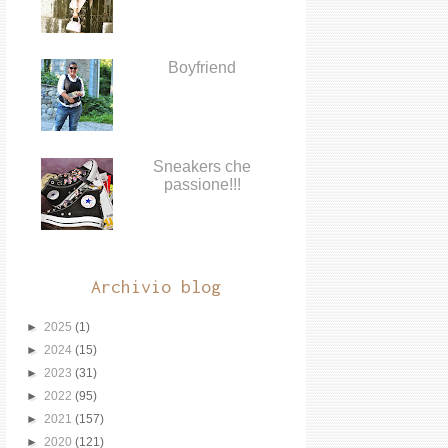
Boyfriend
Sneakers che
passione!!!
Archivio blog
►
2025
(1)
►
2024
(15)
►
2023
(31)
►
2022
(95)
►
2021
(157)
►
2020
(121)