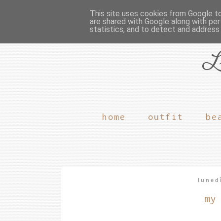
This site uses cookies from Google to 
are shared with Google along with per
statistics, and to detect and address
L
home
outfit
be
luned
my