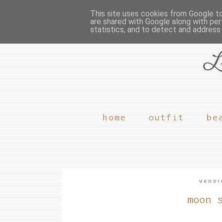
This site uses cookies from Google to 
are shared with Google along with per
statistics, and to detect and address
L
home
outfit
be
vener
moon 