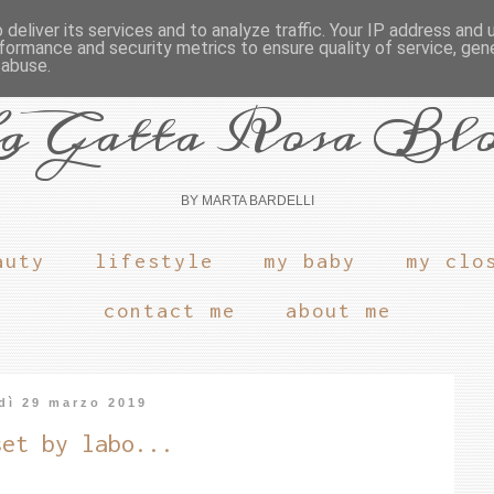
deliver its services and to analyze traffic. Your IP address and
formance and security metrics to ensure quality of service, ge
 abuse.
a Gatta Rosa Bl
BY MARTA BARDELLI
auty
lifestyle
my baby
my clo
contact me
about me
dì 29 marzo 2019
set by labo...