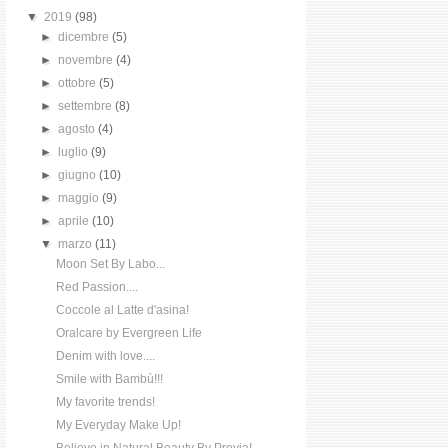
▼
2019
(98)
►
dicembre
(5)
►
novembre
(4)
►
ottobre
(5)
►
settembre
(8)
►
agosto
(4)
►
luglio
(9)
►
giugno
(10)
►
maggio
(9)
►
aprile
(10)
▼
marzo
(11)
Moon Set By Labo...
Red Passion....
Coccole al Latte d'asina!
Oralcare by Evergreen Life
Denim with love....
Smile with Bambù!!!
My favorite trends!
My Everyday Make Up!