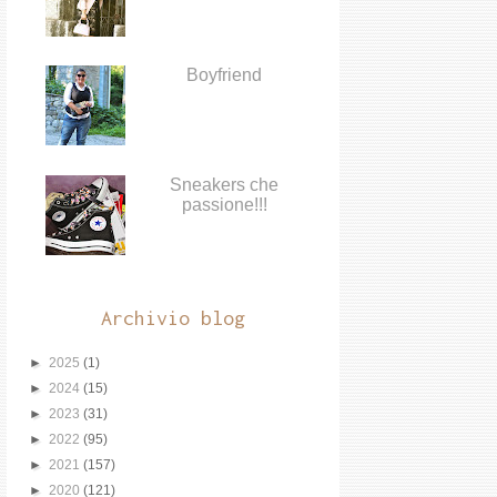
Boyfriend
Sneakers che
passione!!!
Archivio blog
►
2025
(1)
►
2024
(15)
►
2023
(31)
►
2022
(95)
►
2021
(157)
►
2020
(121)