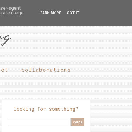
 user-agent
nerate usage
LEARN MORE
GOT IT
og
set
collaborations
looking for something?