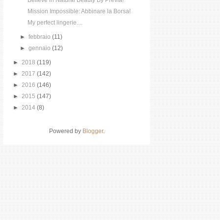
Believe in Natural Beauty By Previa!
Mission Impossible: Abbinare la Borsa!
My perfect lingerie....
►
febbraio
(11)
►
gennaio
(12)
►
2018
(119)
►
2017
(142)
►
2016
(146)
►
2015
(147)
►
2014
(8)
Powered by
Blogger
.