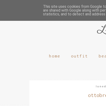
This site uses cookies from Google to 
are shared with Google along with per
statistics, and to detect and address
L
home
outfit
be
luned
ottobr