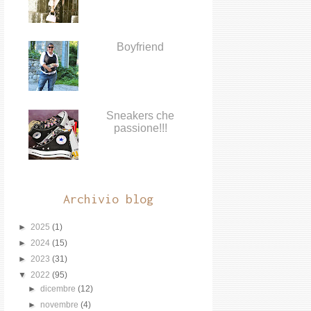
Boyfriend
Sneakers che
passione!!!
Archivio blog
►
2025
(1)
►
2024
(15)
►
2023
(31)
▼
2022
(95)
►
dicembre
(12)
►
novembre
(4)