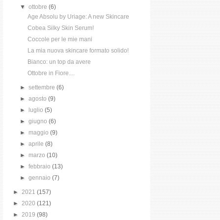
▼
ottobre
(6)
Age Absolu by Uriage: A new Skincare
Cobea Silky Skin Serum!
Coccole per le mie mani
La mia nuova skincare formato solido!
Bianco: un top da avere
Ottobre in Fiore....
►
settembre
(6)
►
agosto
(9)
►
luglio
(5)
►
giugno
(6)
►
maggio
(9)
►
aprile
(8)
►
marzo
(10)
►
febbraio
(13)
►
gennaio
(7)
►
2021
(157)
►
2020
(121)
►
2019
(98)