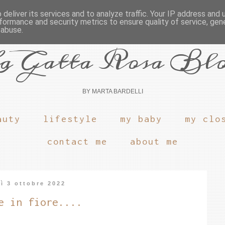
deliver its services and to analyze traffic. Your IP address and
formance and security metrics to ensure quality of service, ge
 abuse.
a Gatta Rosa Bl
BY MARTA BARDELLI
auty
lifestyle
my baby
my clo
contact me
about me
ì 3 ottobre 2022
e in fiore....