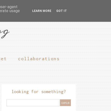
 user-agent
nerate usage
LEARN MORE
GOT IT
og
set
collaborations
looking for something?