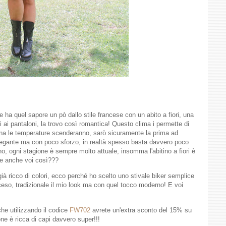
ha quel sapore un pò dallo stile francese con un abito a fiori, una
 ai pantaloni, la trovo così romantica! Questo clima i permette di
na le temperature scenderanno, sarò sicuramente la prima ad
 elegante ma con poco sforzo, in realtà spesso basta davvero poco
o, ogni stagione è sempre molto attuale, insomma l'abitino a fiori è
te anche voi così???
 già ricco di colori, ecco perché ho scelto uno stivale biker semplice
ceso, tradizionale il mio look ma con quel tocco moderno! E voi
che utilizzando il codice
FW702
avrete un'extra sconto del 15% su
one è ricca di capi davvero super!!!