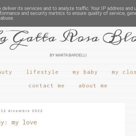
deliver its services and to analyze traffic. Your IP address and
formance and security metrics to ensure quality of service, ge
 abuse.
a Gatta Rosa Bl
BY MARTA BARDELLI
auty
lifestyle
my baby
my clo
contact me
about me
 12 dicembre 2022
by: my love