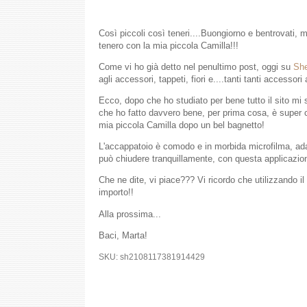
Così piccoli così teneri....
Buongiorno e bentrovati, m
tenero con la mia piccola Camilla!!!
Come vi ho già detto nel penultimo post, oggi su
She
agli accessori, tappeti, fiori e....tanti tanti accessori
Ecco, dopo che ho studiato per bene tutto il sito mi
che ho fatto davvero bene, per prima cosa, è super c
mia piccola Camilla dopo un bel bagnetto!
L'accappatoio è comodo e in morbida microfilma, adatt
può chiudere tranquillamente, con questa applicazion
Che ne dite, vi piace??? Vi ricordo che utilizzando 
importo!!
Alla prossima...
Baci, Marta!
SKU: sh2108117381914429