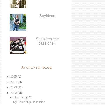
Boyfriend
Sneakers che
passione!!!
Archivio blog
►
2025
(1)
►
2024
(15)
►
2023
(31)
▼
2022
(95)
▼
dicembre
(12)
My Demak'Up Obsession