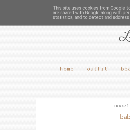
This site uses cookies from Google to 
are shared with Google along with per
statistics, and to detect and address
L
home
outfit
be
lunedì
ba