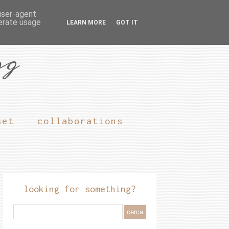
 user-agent
nerate usage
LEARN MORE
GOT IT
og
set
collaborations
looking for something?