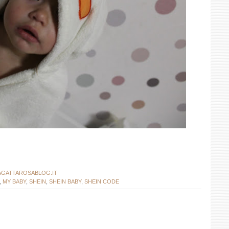
GATTAROSABLOG.IT
,
MY BABY
,
SHEIN
,
SHEIN BABY
,
SHEIN CODE