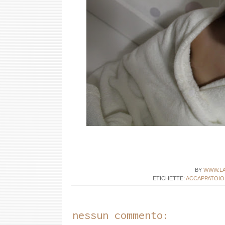
BY
WWW.LA
ETICHETTE:
ACCAPPATOIO
nessun commento: