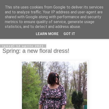
This site uses cookies from Google to deliver its services
La Gatta Rosa Blog
and to analyze traffic. Your IP address and user-agent are
shared with Google along with performance and security
metrics to ensure quality of service, generate usage
By Marta Bardelli
statistics, and to detect and address abuse.
LEARN MORE
GOT IT
▼
lunedì 12 aprile 2021
Spring: a new floral dress!