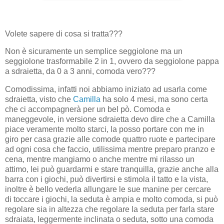
Volete sapere di cosa si tratta???
Non è sicuramente un semplice seggiolone ma un
seggiolone trasformabile 2 in 1, ovvero da seggiolone pappa
a sdraietta, da 0 a 3 anni, comoda vero???
Comodissima, infatti noi abbiamo iniziato ad usarla come
sdraietta, visto che
Camilla
ha solo 4 mesi, ma sono certa
che ci accompagnerà per un bel pò. Comoda e
maneggevole, in versione sdraietta devo dire che a Camilla
piace veramente molto starci, la posso portare con me in
giro per casa grazie alle comode quattro ruote e partecipare
ad ogni cosa che faccio, utilissima mentre preparo pranzo e
cena, mentre mangiamo o anche mentre mi rilasso un
attimo, lei può guardarmi e stare tranquilla, grazie anche alla
barra con i giochi, può divertirsi e stimola il tatto e la vista,
inoltre è bello vederla allungare le sue manine per cercare
di toccare i giochi, la seduta è ampia e molto comoda, si può
regolare sia in altezza che regolare la seduta per farla stare
sdraiata, leggermente inclinata o seduta, sotto una comoda