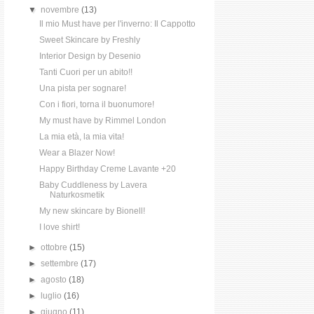
▼
novembre
(13)
Il mio Must have per l'inverno: Il Cappotto
Sweet Skincare by Freshly
Interior Design by Desenio
Tanti Cuori per un abito!!
Una pista per sognare!
Con i fiori, torna il buonumore!
My must have by Rimmel London
La mia età, la mia vita!
Wear a Blazer Now!
Happy Birthday Creme Lavante +20
Baby Cuddleness by Lavera
Naturkosmetik
My new skincare by Bionell!
I love shirt!
►
ottobre
(15)
►
settembre
(17)
►
agosto
(18)
►
luglio
(16)
►
giugno
(11)