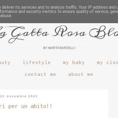
deliver its services and to analyze traffic. Your IP address and
formance and security metrics to ensure quality of service, ge
 abuse.
a Gatta Rosa Bl
BY MARTA BARDELLI
auty
lifestyle
my baby
my clo
contact me
about me
 22 novembre 2021
ri per un abito!!