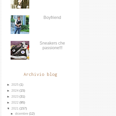
Boyfriend
Sneakers che
passione!!!
Archivio blog
►
2025
(1)
►
2024
(15)
►
2023
(31)
►
2022
(95)
▼
2021
(157)
►
dicembre
(12)