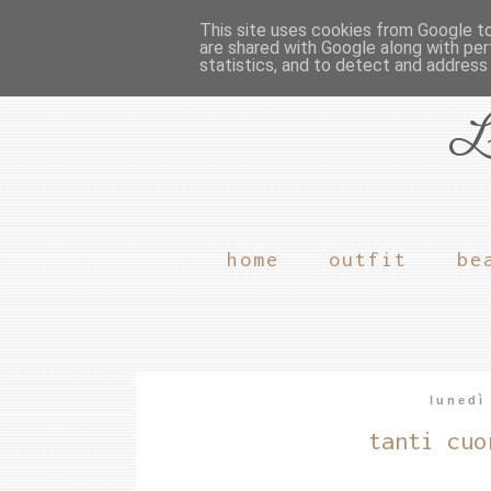
This site uses cookies from Google to 
are shared with Google along with per
statistics, and to detect and address
L
home
outfit
be
lunedì
tanti cuo