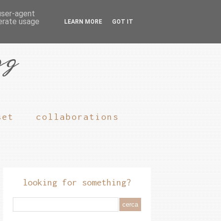
 user-agent
nerate usage
LEARN MORE
GOT IT
og
set
collaborations
looking for something?