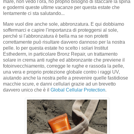
mare, non vedo l'ora, ho proprio bisogno di staccare la spina
e godermi queste ultime vacanze per questa estate che
lentamente ci sta salutando...
Mare vuol dire anche sole, abbronzatura. E qui dobbiamo
soffermarci e capire l'importanza di proteggersi al sole,
perché si l'abbronzatura è bella ma se non protetti
correttamente può risultare davvero dannoso per la nostra
pelle. Io per questa estate ho scelto i solari Institut
Esthederm, in particolare Bronz Repair, un trattamento
solare in crema anti rughe ed abbronzante che previene il
fotoinvecchiamento, corregge le rughe e rassoda la pelle,
una vera e proprio protezione globale contro i raggi UV,
aiutando anche la nostra pelle a prevenire quelle fastidiose
macchie scure, e danni cellulari grazie ad un brevetto
davvero unico che è il
Global Cellular Protection
.