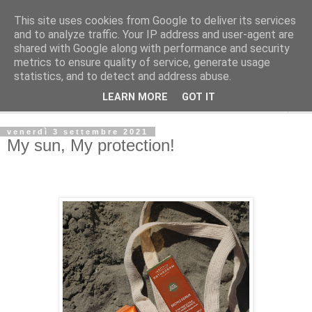
This site uses cookies from Google to deliver its services
La Gatta Rosa Blog
and to analyze traffic. Your IP address and user-agent are
shared with Google along with performance and security
metrics to ensure quality of service, generate usage
By Marta Bardelli
statistics, and to detect and address abuse.
LEARN MORE
GOT IT
▼
venerdì 3 settembre 2021
My sun, My protection!